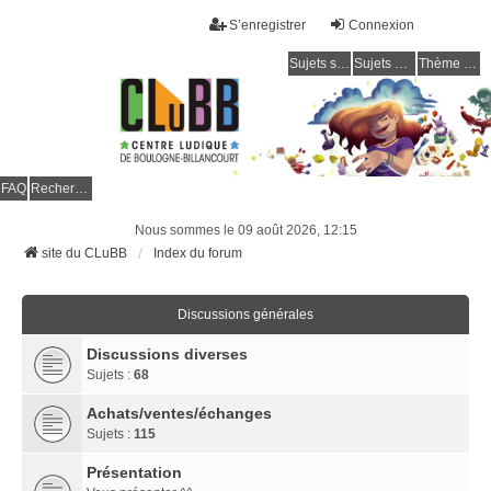
S’enregistrer
Connexion
Sujets sans réponse
Sujets actifs
Thème clair / foncé
CLuBB
FAQ
Rechercher
Nous sommes le 09 août 2026, 12:15
site du CLuBB
Index du forum
Discussions générales
Discussions diverses
Sujets :
68
Achats/ventes/échanges
Sujets :
115
Présentation