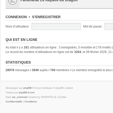
CONNEXION
•
S’ENREGISTRER
Nom d’utilisateur :
Mot de passe :
QUI EST EN LIGNE
Au total il y a
181
utilisateurs en ligne : 3 enregistrés, 0 invisible et 178 invités
Le record du nombre d’utilisateurs en ligne est de
3264
, le 09 février 2026, 21
STATISTIQUES
28976
messages •
3846
sujets •
760
membres • Le membre enregistré le plus 
Développé par
phpBB
® Forum Software © phpBB Limited
Traduit par
phpBB-fr.com
Style
we_universal
created by INVENTEA & v12mike
Confidentialité
|
Conditions