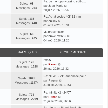
Re: Le monopoly casino editio…
Sujets :
68
V
par
Jean-Marie
Messages :
264
o
20 juin 2026, 13:56
i
Re: Achat socles 40K 32 mm
r
Sujets :
115
V
par
Zolkov
l
Messages :
440
o
01 avril 2026, 16:31
e
i
d
Ma presentation
r
Sujets :
68
e
V
par
brave.owl652
l
Messages :
205
r
o
04 août 2026, 11:25
e
n
i
d
i
r
e
STATISTIQUES
DERNIER MESSAGE
e
l
r
r
e
n
29/05
m
d
Sujets :
176
i
V
par
Renan
e
e
Messages :
1528
e
o
26 mai 2026, 16:32
s
r
r
i
s
n
Re: NEWS - V11 annoncée pour …
m
r
Sujets :
1695
a
i
V
par
Ragnar
e
l
Messages :
11474
g
e
o
31 juillet 2026, 17:53
s
e
e
r
i
s
d
m
Re: Infinity x2 - 24/07
r
a
e
Sujets :
778
V
e
par
Renan
l
g
r
Messages :
2299
o
s
21 juillet 2026, 16:56
e
e
n
i
s
d
i
Re: Ligue de Blood Bowl - the…