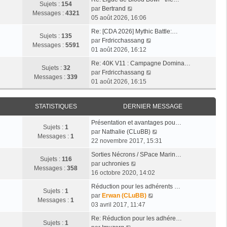
r
a
Sujets :
154
e
e
V
par
Bertrand
l
g
Messages :
4321
r
r
o
05 août 2026, 16:06
e
e
n
m
i
d
Re: [CDA 2026] Mythic Battle:…
i
e
r
Sujets :
135
e
V
par
Frdricchassang
e
s
l
Messages :
5591
r
o
01 août 2026, 16:12
r
s
e
n
i
m
a
d
Re: 40K V11 : Campagne Domina…
i
r
Sujets :
32
e
g
e
V
par
Frdricchassang
e
l
Messages :
339
s
e
r
o
01 août 2026, 16:15
r
e
s
n
i
m
d
a
i
r
e
e
g
STATISTIQUES
DERNIER MESSAGE
e
l
s
r
e
r
e
s
n
Présentation et avantages pou…
m
d
Sujets :
1
a
i
V
par
Nathalie (CLuBB)
e
e
Messages :
1
g
e
o
22 novembre 2017, 15:31
s
r
e
r
i
s
n
Sorties Nécrons / SPace Marin…
m
r
Sujets :
116
a
V
i
par
uchronies
e
l
Messages :
358
g
o
e
16 octobre 2020, 14:02
s
e
e
i
r
s
d
Réduction pour les adhérents …
r
m
Sujets :
1
a
V
e
par
Erwan (CLuBB)
l
e
Messages :
1
g
o
r
03 avril 2017, 11:47
e
s
e
i
n
d
s
Re: Réduction pour les adhére…
r
i
Sujets :
1
V
e
a