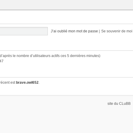
J’ai oublié mon mot de passe
|
Se souvenir de mo
 (d’après le nombre d’utilisateurs actifs ces 5 dernières minutes)
:47
récent est
brave.owl652
.
site du CLuBB