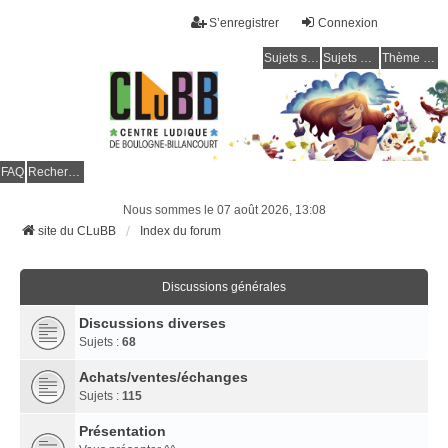
S’enregistrer
Connexion
Sujets sans réponse
Sujets actifs
Thème clair / foncé
CLuBB
FAQ
Rechercher
Nous sommes le 07 août 2026, 13:08
site du CLuBB
Index du forum
Discussions générales
Discussions diverses
Sujets :
68
Achats/ventes/échanges
Sujets :
115
Présentation