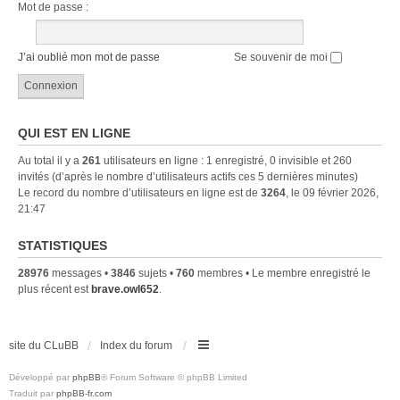
Mot de passe :
J’ai oublié mon mot de passe
Se souvenir de moi
QUI EST EN LIGNE
Au total il y a
261
utilisateurs en ligne : 1 enregistré, 0 invisible et 260
invités (d’après le nombre d’utilisateurs actifs ces 5 dernières minutes)
Le record du nombre d’utilisateurs en ligne est de
3264
, le 09 février 2026,
21:47
STATISTIQUES
28976
messages •
3846
sujets •
760
membres • Le membre enregistré le
plus récent est
brave.owl652
.
site du CLuBB
Index du forum
Développé par
phpBB
® Forum Software © phpBB Limited
Traduit par
phpBB-fr.com