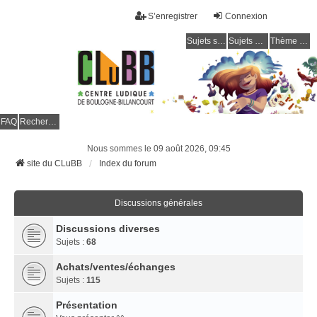
S’enregistrer
Connexion
Sujets sans réponse
Sujets actifs
Thème clair / foncé
CLuBB
FAQ
Rechercher
Nous sommes le 09 août 2026, 09:45
site du CLuBB
Index du forum
Discussions générales
Discussions diverses
Sujets :
68
Achats/ventes/échanges
Sujets :
115
Présentation