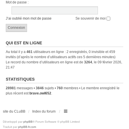
Mot de passe :
J’ai oublié mon mot de passe
Se souvenir de moi
QUI EST EN LIGNE
Au total il y a
461
utilisateurs en ligne : 2 enregistrés, 0 invisible et 459
invités (d’après le nombre d’utilisateurs actifs ces 5 dernières minutes)
Le record du nombre d’utilisateurs en ligne est de
3264
, le 09 février 2026,
21:47
STATISTIQUES
28981
messages •
3846
sujets •
760
membres • Le membre enregistré le
plus récent est
brave.owl652
.
site du CLuBB
Index du forum
Développé par
phpBB
® Forum Software © phpBB Limited
Traduit par
phpBB-fr.com