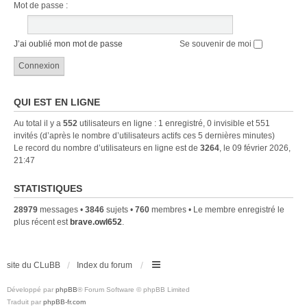
Mot de passe :
J’ai oublié mon mot de passe
Se souvenir de moi
QUI EST EN LIGNE
Au total il y a
552
utilisateurs en ligne : 1 enregistré, 0 invisible et 551
invités (d’après le nombre d’utilisateurs actifs ces 5 dernières minutes)
Le record du nombre d’utilisateurs en ligne est de
3264
, le 09 février 2026,
21:47
STATISTIQUES
28979
messages •
3846
sujets •
760
membres • Le membre enregistré le
plus récent est
brave.owl652
.
site du CLuBB
Index du forum
Développé par
phpBB
® Forum Software © phpBB Limited
Traduit par
phpBB-fr.com