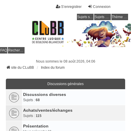
S’enregistrer
Connexion
Sujets sans réponse
Sujets actifs
Thème clair / foncé
CLuBB
FAQ
Rechercher
Nous sommes le 08 août 2026, 04:06
site du CLuBB
Index du forum
Discussions générales
Discussions diverses
Sujets :
68
Achats/ventes/échanges
Sujets :
115
Présentation