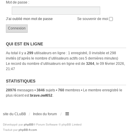
Mot de passe :
J’ai oublié mon mot de passe
Se souvenir de moi
QUI EST EN LIGNE
Au total il y a
299
utilisateurs en ligne : 1 enregistré, 0 invisible et 298
invités (d’après le nombre d’utilisateurs actifs ces 5 dernières minutes)
Le record du nombre d’utilisateurs en ligne est de
3264
, le 09 février 2026,
21:47
STATISTIQUES
28976
messages •
3846
sujets •
760
membres • Le membre enregistré le
plus récent est
brave.owl652
.
site du CLuBB
Index du forum
Développé par
phpBB
® Forum Software © phpBB Limited
Traduit par
phpBB-fr.com