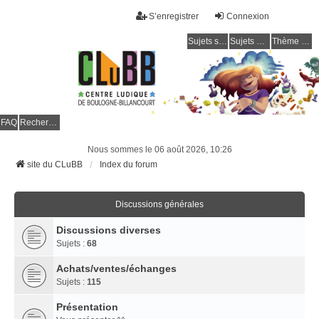
S’enregistrer
Connexion
Sujets sans réponse
Sujets actifs
Thème clair / foncé
CLuBB
FAQ
Rechercher
Nous sommes le 06 août 2026, 10:26
site du CLuBB
Index du forum
Discussions générales
Discussions diverses
Sujets :
68
Achats/ventes/échanges
Sujets :
115
Présentation