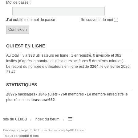
Mot de passe :
J’ai oublié mon mot de passe
Se souvenir de moi
QUI EST EN LIGNE
Au total il y a
383
utilisateurs en ligne : 1 enregistré, 0 invisible et 382
invités (d’après le nombre d’utilisateurs actifs ces 5 dernières minutes)
Le record du nombre d’utilisateurs en ligne est de
3264
, le 09 février 2026,
21:47
STATISTIQUES
28976
messages •
3846
sujets •
760
membres • Le membre enregistré le
plus récent est
brave.owl652
.
site du CLuBB
Index du forum
Développé par
phpBB
® Forum Software © phpBB Limited
Traduit par
phpBB-fr.com