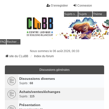
S’enregistrer
Connexion
Sujets sans réponse
Sujets actifs
Thème clair / foncé
CLuBB
FAQ
Rechercher
Nous sommes le 06 août 2026, 00:33
site du CLuBB
Index du forum
Discussions générales
Discussions diverses
Sujets :
68
Achats/ventes/échanges
Sujets :
115
Présentation