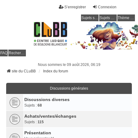
S’enregistrer
Connexion
Sujets sans réponse
Sujets actifs
Thème clair / foncé
CLuBB
FAQ
Rechercher
Nous sommes le 09 août 2026, 06:19
site du CLuBB
Index du forum
Discussions générales
Discussions diverses
Sujets :
68
Achats/ventes/échanges
Sujets :
115
Présentation