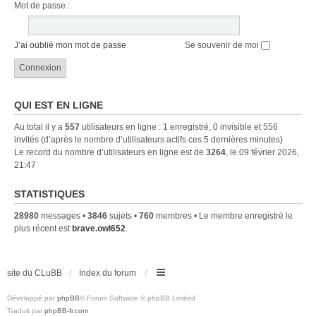
Mot de passe :
J’ai oublié mon mot de passe
Se souvenir de moi
QUI EST EN LIGNE
Au total il y a
557
utilisateurs en ligne : 1 enregistré, 0 invisible et 556
invités (d’après le nombre d’utilisateurs actifs ces 5 dernières minutes)
Le record du nombre d’utilisateurs en ligne est de
3264
, le 09 février 2026,
21:47
STATISTIQUES
28980
messages •
3846
sujets •
760
membres • Le membre enregistré le
plus récent est
brave.owl652
.
site du CLuBB
Index du forum
Développé par
phpBB
® Forum Software © phpBB Limited
Traduit par
phpBB-fr.com