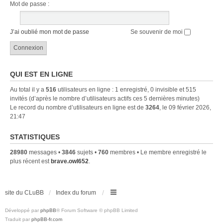
Mot de passe :
J’ai oublié mon mot de passe
Se souvenir de moi
QUI EST EN LIGNE
Au total il y a
516
utilisateurs en ligne : 1 enregistré, 0 invisible et 515
invités (d’après le nombre d’utilisateurs actifs ces 5 dernières minutes)
Le record du nombre d’utilisateurs en ligne est de
3264
, le 09 février 2026,
21:47
STATISTIQUES
28980
messages •
3846
sujets •
760
membres • Le membre enregistré le
plus récent est
brave.owl652
.
site du CLuBB
Index du forum
Développé par
phpBB
® Forum Software © phpBB Limited
Traduit par
phpBB-fr.com