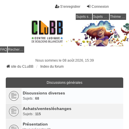
S’enregistrer
Connexion
Sujets sans réponse
Sujets actifs
Thème clair / foncé
CLuBB
FAQ
Rechercher
Nous sommes le 08 août 2026, 15:39
site du CLuBB
Index du forum
Discussions générales
Discussions diverses
Sujets :
68
Achats/ventes/échanges
Sujets :
115
Présentation