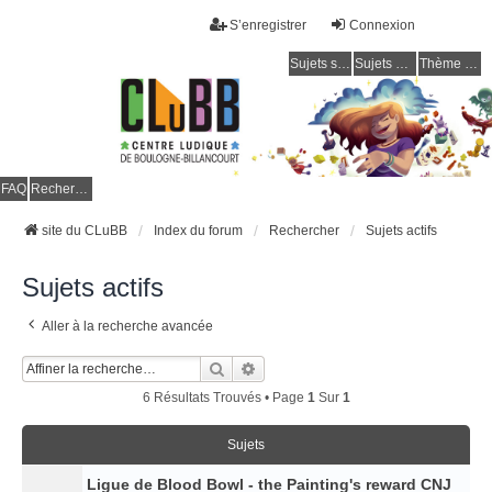
S’enregistrer
Connexion
Sujets sans réponse
Sujets actifs
Thème clair / foncé
CLuBB
FAQ
Rechercher
site du CLuBB
Index du forum
Rechercher
Sujets actifs
Sujets actifs
Aller à la recherche avancée
Rechercher
Recherche Avancée
6 Résultats Trouvés • Page
1
Sur
1
Sujets
Ligue de Blood Bowl - the Painting's reward CNJ