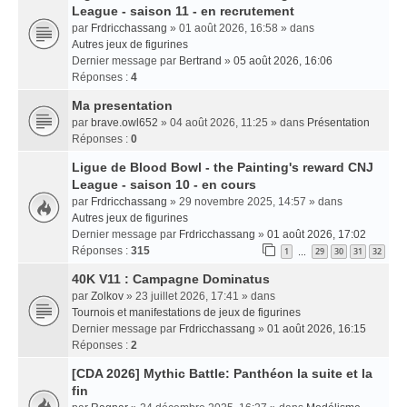
League - saison 11 - en recrutement
par
Frdricchassang
» 01 août 2026, 16:58 » dans
Autres jeux de figurines
Dernier message par
Bertrand
»
05 août 2026, 16:06
Réponses :
4
Ma presentation
par
brave.owl652
» 04 août 2026, 11:25 » dans
Présentation
Réponses :
0
Ligue de Blood Bowl - the Painting's reward CNJ
League - saison 10 - en cours
par
Frdricchassang
» 29 novembre 2025, 14:57 » dans
Autres jeux de figurines
Dernier message par
Frdricchassang
»
01 août 2026, 17:02
Réponses :
315
1
29
30
31
32
…
40K V11 : Campagne Dominatus
par
Zolkov
» 23 juillet 2026, 17:41 » dans
Tournois et manifestations de jeux de figurines
Dernier message par
Frdricchassang
»
01 août 2026, 16:15
Réponses :
2
[CDA 2026] Mythic Battle: Panthéon la suite et la
fin