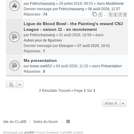
par
Frdricchassang
» 28 juillet 2018, 09:53 » dans
Modélisme
Dernier message par
Frdricchassang
»
08 août 2026, 11:57
Réponses :
74
1
5
6
7
8
…
Ligue de Blood Bowl - the Painting's reward CNJ
League - saison 11 - en recrutement
par
Frdricchassang
» 01 août 2026, 16:58 » dans
Autres jeux de figurines
Dernier message par
Etzergon
»
07 août 2026, 19:41
Réponses :
7
Ma presentation
par
brave.owl652
» 04 août 2026, 11:25 » dans
Présentation
Réponses :
0
3 Résultats Trouvés • Page
1
Sur
1
Aller À
site du CLuBB
Index du forum
Développé par
phpBB
® Forum Software © phpBB Limited