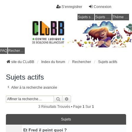
S’enregistrer
Connexion
Sujets sans réponse
Sujets actifs
Thème clair / foncé
CLuBB
FAQ
Rechercher
site du CLuBB
Index du forum
Rechercher
Sujets actifs
Sujets actifs
Aller à la recherche avancée
Rechercher
Recherche Avancée
3 Résultats Trouvés • Page
1
Sur
1
Sujets
Et Fred il peint quoi ?