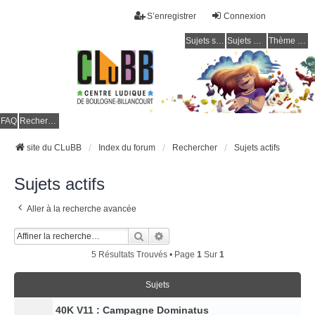
S’enregistrer
Connexion
Sujets sans réponse
Sujets actifs
Thème clair / foncé
CLuBB
FAQ
Rechercher
site du CLuBB
Index du forum
Rechercher
Sujets actifs
Sujets actifs
Aller à la recherche avancée
Rechercher
Recherche Avancée
5 Résultats Trouvés • Page
1
Sur
1
Sujets
40K V11 : Campagne Dominatus