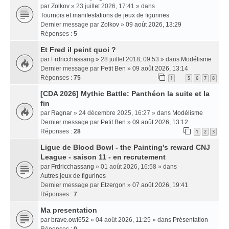
par
Zolkov
» 23 juillet 2026, 17:41 » dans
Tournois et manifestations de jeux de figurines
Dernier message par
Zolkov
»
09 août 2026, 13:29
Réponses :
5
Et Fred il peint quoi ?
par
Frdricchassang
» 28 juillet 2018, 09:53 » dans
Modélisme
Dernier message par
Petit Ben
»
09 août 2026, 13:14
Réponses :
75
1
5
6
7
8
…
[CDA 2026] Mythic Battle: Panthéon la suite et la
fin
par
Ragnar
» 24 décembre 2025, 16:27 » dans
Modélisme
Dernier message par
Petit Ben
»
09 août 2026, 13:12
Réponses :
28
1
2
3
Ligue de Blood Bowl - the Painting's reward CNJ
League - saison 11 - en recrutement
par
Frdricchassang
» 01 août 2026, 16:58 » dans
Autres jeux de figurines
Dernier message par
Etzergon
»
07 août 2026, 19:41
Réponses :
7
Ma presentation
par
brave.owl652
» 04 août 2026, 11:25 » dans
Présentation
Réponses :
0