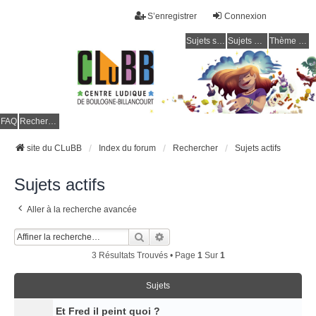
S’enregistrer
Connexion
Sujets sans réponse
Sujets actifs
Thème clair / foncé
CLuBB
FAQ
Rechercher
site du CLuBB
Index du forum
Rechercher
Sujets actifs
Sujets actifs
Aller à la recherche avancée
Rechercher
Recherche Avancée
3 Résultats Trouvés • Page
1
Sur
1
Sujets
Et Fred il peint quoi ?