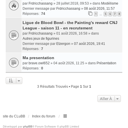
par
Frdricchassang
» 28 juillet 2018, 09:53 » dans
Modélisme
Dernier message par
Frdricchassang
»
08 août 2026, 11:57
Réponses :
74
1
5
6
7
8
…
Ligue de Blood Bowl - the Painting's reward CNJ
League - saison 11 - en recrutement
par
Frdricchassang
» 01 août 2026, 16:58 » dans
Autres jeux de figurines
Dernier message par
Etzergon
»
07 août 2026, 19:41
Réponses :
7
Ma presentation
par
brave.owl652
» 04 août 2026, 11:25 » dans
Présentation
Réponses :
0
3 Résultats Trouvés • Page
1
Sur
1
Aller À
site du CLuBB
Index du forum
Développé par
phpBB
® Forum Software © phpBB Limited