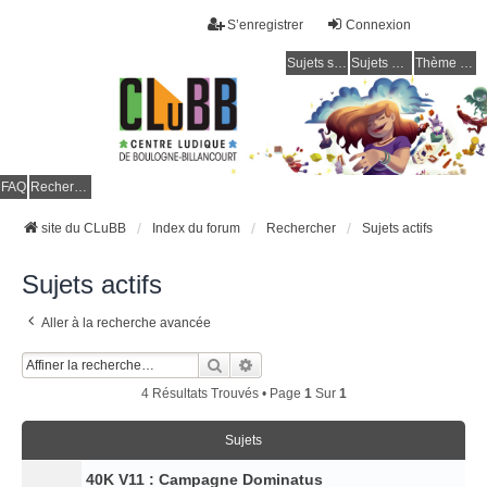
S’enregistrer
Connexion
Sujets sans réponse
Sujets actifs
Thème clair / foncé
CLuBB
FAQ
Rechercher
site du CLuBB
Index du forum
Rechercher
Sujets actifs
Sujets actifs
Aller à la recherche avancée
Rechercher
Recherche Avancée
4 Résultats Trouvés • Page
1
Sur
1
Sujets
40K V11 : Campagne Dominatus