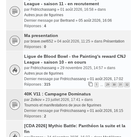
League - saison 11 - en recrutement
par
Frdricchassang
» 01 août 2026, 16:58 » dans
Autres jeux de figurines
Dernier message par
Bertrand
»
05 août 2026, 16:06
Réponses :
4
Ma presentation
par
brave.owl652
» 04 août 2026, 11:25 » dans
Présentation
Réponses :
0
Ligue de Blood Bowl - the Painting's reward CNJ
League - saison 10 - en cours
par
Frdricchassang
» 29 novembre 2025, 14:57 » dans
Autres jeux de figurines
Dernier message par
Frdricchassang
»
01 août 2026, 17:02
Réponses :
315
1
29
30
31
32
…
40K V11 : Campagne Dominatus
par
Zolkov
» 23 juillet 2026, 17:41 » dans
Tournois et manifestations de jeux de figurines
Dernier message par
Frdricchassang
»
01 août 2026, 16:15
Réponses :
2
[CDA 2026] Mythic Battle: Panthéon la suite et la
fin