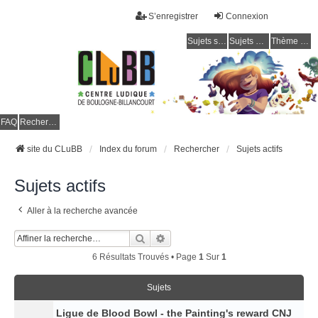
S’enregistrer
Connexion
Sujets sans réponse
Sujets actifs
Thème clair / foncé
CLuBB
FAQ
Rechercher
site du CLuBB
Index du forum
Rechercher
Sujets actifs
Sujets actifs
Aller à la recherche avancée
Rechercher
Recherche Avancée
6 Résultats Trouvés • Page
1
Sur
1
Sujets
Ligue de Blood Bowl - the Painting's reward CNJ