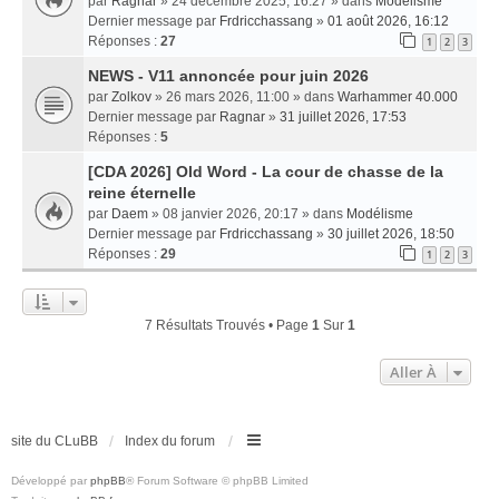
par
Ragnar
» 24 décembre 2025, 16:27 » dans
Modélisme
Dernier message par
Frdricchassang
»
01 août 2026, 16:12
Réponses :
27
1
2
3
NEWS - V11 annoncée pour juin 2026
par
Zolkov
» 26 mars 2026, 11:00 » dans
Warhammer 40.000
Dernier message par
Ragnar
»
31 juillet 2026, 17:53
Réponses :
5
[CDA 2026] Old Word - La cour de chasse de la
reine éternelle
par
Daem
» 08 janvier 2026, 20:17 » dans
Modélisme
Dernier message par
Frdricchassang
»
30 juillet 2026, 18:50
Réponses :
29
1
2
3
7 Résultats Trouvés • Page
1
Sur
1
Aller À
site du CLuBB
Index du forum
Développé par
phpBB
® Forum Software © phpBB Limited