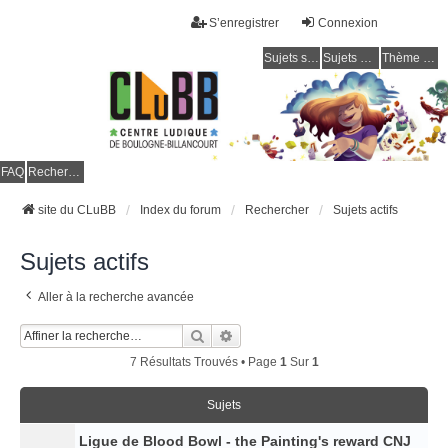
S’enregistrer
Connexion
Sujets sans réponse
Sujets actifs
Thème clair / foncé
CLuBB
FAQ
Rechercher
site du CLuBB
Index du forum
Rechercher
Sujets actifs
Sujets actifs
Aller à la recherche avancée
Rechercher
Recherche Avancée
7 Résultats Trouvés • Page
1
Sur
1
Sujets
Ligue de Blood Bowl - the Painting's reward CNJ