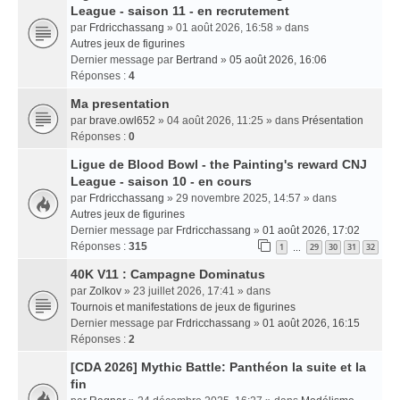
League - saison 11 - en recrutement
par
Frdricchassang
» 01 août 2026, 16:58 » dans
Autres jeux de figurines
Dernier message par
Bertrand
»
05 août 2026, 16:06
Réponses :
4
Ma presentation
par
brave.owl652
» 04 août 2026, 11:25 » dans
Présentation
Réponses :
0
Ligue de Blood Bowl - the Painting's reward CNJ
League - saison 10 - en cours
par
Frdricchassang
» 29 novembre 2025, 14:57 » dans
Autres jeux de figurines
Dernier message par
Frdricchassang
»
01 août 2026, 17:02
Réponses :
315
1
29
30
31
32
…
40K V11 : Campagne Dominatus
par
Zolkov
» 23 juillet 2026, 17:41 » dans
Tournois et manifestations de jeux de figurines
Dernier message par
Frdricchassang
»
01 août 2026, 16:15
Réponses :
2
[CDA 2026] Mythic Battle: Panthéon la suite et la
fin