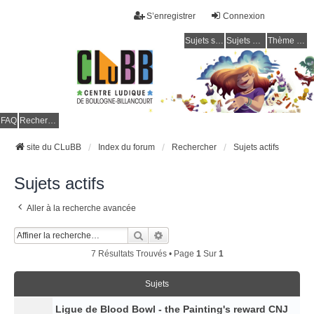
S’enregistrer
Connexion
Sujets sans réponse
Sujets actifs
Thème clair / foncé
CLuBB
FAQ
Rechercher
site du CLuBB
Index du forum
Rechercher
Sujets actifs
Sujets actifs
Aller à la recherche avancée
Rechercher
Recherche Avancée
7 Résultats Trouvés • Page
1
Sur
1
Sujets
Ligue de Blood Bowl - the Painting's reward CNJ