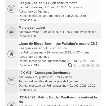
League - saison 11 - en recrutement
par
Frdricchassang
» 01 août 2026, 16:58 » dans
Autres jeux de figurines
Dernier message par
Bertrand
»
05 août 2026, 16:06
Réponses :
4
Ma presentation
par
brave.owl652
» 04 août 2026, 11:25 » dans
Présentation
Réponses :
0
Ligue de Blood Bowl - the Painting's reward CNJ
League - saison 10 - en cours
par
Frdricchassang
» 29 novembre 2025, 14:57 » dans
Autres jeux de figurines
Dernier message par
Frdricchassang
»
01 août 2026, 17:02
Réponses :
315
1
29
30
31
32
…
40K V11 : Campagne Dominatus
par
Zolkov
» 23 juillet 2026, 17:41 » dans
Tournois et manifestations de jeux de figurines
Dernier message par
Frdricchassang
»
01 août 2026, 16:15
Réponses :
2
[CDA 2026] Mythic Battle: Panthéon la suite et la
fin