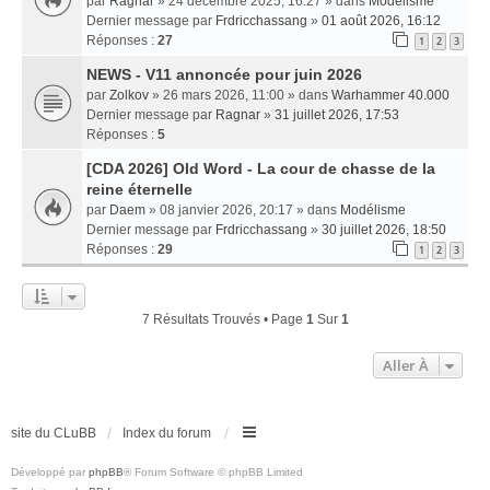
par
Ragnar
» 24 décembre 2025, 16:27 » dans
Modélisme
Dernier message par
Frdricchassang
»
01 août 2026, 16:12
Réponses :
27
1
2
3
NEWS - V11 annoncée pour juin 2026
par
Zolkov
» 26 mars 2026, 11:00 » dans
Warhammer 40.000
Dernier message par
Ragnar
»
31 juillet 2026, 17:53
Réponses :
5
[CDA 2026] Old Word - La cour de chasse de la
reine éternelle
par
Daem
» 08 janvier 2026, 20:17 » dans
Modélisme
Dernier message par
Frdricchassang
»
30 juillet 2026, 18:50
Réponses :
29
1
2
3
7 Résultats Trouvés • Page
1
Sur
1
Aller À
site du CLuBB
Index du forum
Développé par
phpBB
® Forum Software © phpBB Limited