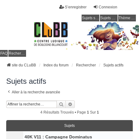
S’enregistrer
Connexion
Sujets sans réponse
Sujets actifs
Thème clair / foncé
CLuBB
FAQ
Rechercher
site du CLuBB
Index du forum
Rechercher
Sujets actifs
Sujets actifs
Aller à la recherche avancée
Rechercher
Recherche Avancée
4 Résultats Trouvés • Page
1
Sur
1
Sujets
40K V11 : Campagne Dominatus