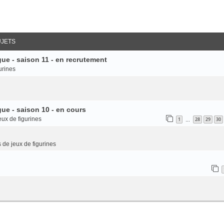
UJETS
ue - saison 11 - en recrutement
urines
ue - saison 10 - en cours
eux de figurines
1
28
29
30
…
 de jeux de figurines