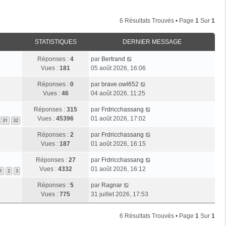
6 Résultats Trouvés • Page
1
Sur
1
STATISTIQUES
DERNIER MESSAGE
Réponses :
4
par
Bertrand
Vues :
181
05 août 2026, 16:06
Réponses :
0
par
brave.owl652
Vues :
46
04 août 2026, 11:25
Réponses :
315
par
Frdricchassang
Vues :
45396
01 août 2026, 17:02
31
32
Réponses :
2
par
Frdricchassang
Vues :
187
01 août 2026, 16:15
Réponses :
27
par
Frdricchassang
Vues :
4332
01 août 2026, 16:12
1
2
3
Réponses :
5
par
Ragnar
Vues :
775
31 juillet 2026, 17:53
6 Résultats Trouvés • Page
1
Sur
1