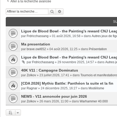
Aller à la recherche avancée
Rechercher
Recherche Avancée
S
Ligue de Blood Bowl - the Painting's reward CNJ Leag
par
Frdricchassang
»
01 août 2026, 16:58
» dans
Autres jeux de fig
Ma presentation
par
brave.owl652
»
04 août 2026, 11:25
» dans
Présentation
Ligue de Blood Bowl - the Painting's reward CNJ Leag
par
Frdricchassang
»
29 novembre 2025, 14:57
» dans
Autres j
40K V11 : Campagne Dominatus
par
Zolkov
»
23 juillet 2026, 17:41
» dans
Tournois et manifestations
[CDA 2026] Mythic Battle: Panthéon la suite et la fin
par
Ragnar
»
24 décembre 2025, 16:27
» dans
Modélisme
NEWS - V11 annoncée pour juin 2026
par
Zolkov
»
26 mars 2026, 11:00
» dans
Warhammer 40.000