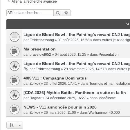
Aller à la recherche avancée
Rechercher
Recherche Avancée
S
Ligue de Blood Bowl - the Painting's reward CNJ Leag
par
Frdricchassang
»
01 août 2026, 16:58
» dans
Autres jeux de fig
Ma presentation
par
brave.owl652
»
04 août 2026, 11:25
» dans
Présentation
Ligue de Blood Bowl - the Painting's reward CNJ Leag
par
Frdricchassang
»
29 novembre 2025, 14:57
» dans
Autres j
40K V11 : Campagne Dominatus
par
Zolkov
»
23 juillet 2026, 17:41
» dans
Tournois et manifestations
[CDA 2026] Mythic Battle: Panthéon la suite et la fin
par
Ragnar
»
24 décembre 2025, 16:27
» dans
Modélisme
NEWS - V11 annoncée pour juin 2026
par
Zolkov
»
26 mars 2026, 11:00
» dans
Warhammer 40.000