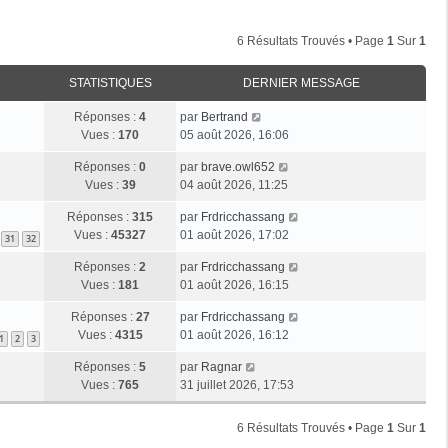
6 Résultats Trouvés • Page
1
Sur
1
STATISTIQUES
DERNIER MESSAGE
Réponses :
4
par
Bertrand
Vues :
170
05 août 2026, 16:06
Réponses :
0
par
brave.owl652
Vues :
39
04 août 2026, 11:25
Réponses :
315
par
Frdricchassang
Vues :
45327
01 août 2026, 17:02
31
32
Réponses :
2
par
Frdricchassang
Vues :
181
01 août 2026, 16:15
Réponses :
27
par
Frdricchassang
Vues :
4315
01 août 2026, 16:12
1
2
3
Réponses :
5
par
Ragnar
Vues :
765
31 juillet 2026, 17:53
6 Résultats Trouvés • Page
1
Sur
1