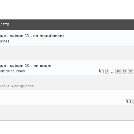
UJETS
ue - saison 11 - en recrutement
urines
ue - saison 10 - en cours
eux de figurines
1
28
29
30
…
 de jeux de figurines