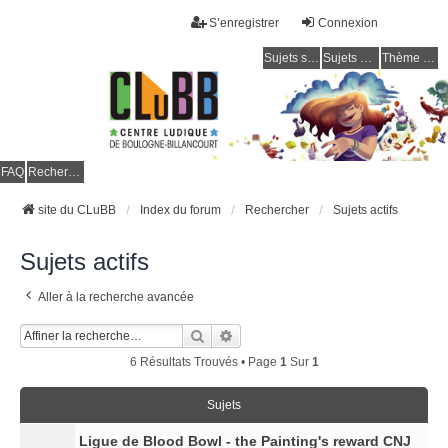
S’enregistrer
Connexion
Sujets sans réponse
Sujets actifs
Thème clair / foncé
CLuBB
FAQ
Rechercher
site du CLuBB
Index du forum
Rechercher
Sujets actifs
Sujets actifs
Aller à la recherche avancée
Rechercher
Recherche Avancée
6 Résultats Trouvés • Page
1
Sur
1
Sujets
Ligue de Blood Bowl - the Painting's reward CNJ