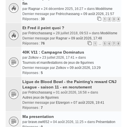
fin
par
Ragnar
» 24 décembre 2025, 16:27 » dans
Modélisme
Dernier message par
Frdricchassang
»
09 août 2026, 21:57
Réponses :
30
1
2
3
4
Et Fred il peint quoi ?
par
Frdricchassang
» 28 juillet 2018, 09:53 » dans
Modélisme
Dernier message par
Ragnar
»
09 août 2026, 17:48
Réponses :
76
1
5
6
7
8
…
40K V11 : Campagne Dominatus
par
Zolkov
» 23 juillet 2026, 17:41 » dans
Tournois et manifestations de jeux de figurines
Dernier message par
Zolkov
»
09 août 2026, 13:29
Réponses :
5
Ligue de Blood Bowl - the Painting's reward CNJ
League - saison 11 - en recrutement
par
Frdricchassang
» 01 août 2026, 16:58 » dans
Autres jeux de figurines
Dernier message par
Etzergon
»
07 août 2026, 19:41
Réponses :
7
Ma presentation
par
brave.owl652
» 04 août 2026, 11:25 » dans
Présentation
Réponses :
0