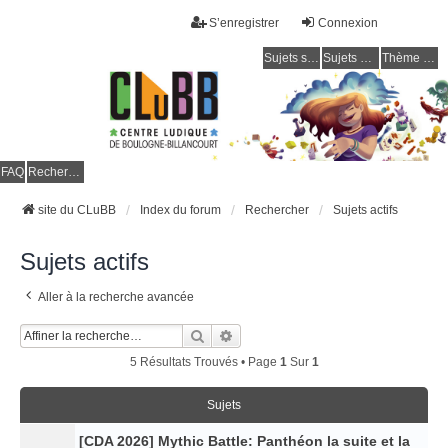
S’enregistrer
Connexion
Sujets sans réponse
Sujets actifs
Thème clair / foncé
CLuBB
FAQ
Rechercher
site du CLuBB
Index du forum
Rechercher
Sujets actifs
Sujets actifs
Aller à la recherche avancée
Rechercher
Recherche Avancée
5 Résultats Trouvés • Page
1
Sur
1
Sujets
[CDA 2026] Mythic Battle: Panthéon la suite et la