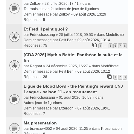
par
Zolkov
» 23 juillet 2026, 17:41 » dans
Tournois et manifestations de jeux de figurines
Dernier message par
Zolkov
»
09 août 2026, 13:29
Réponses :
5
Et Fred il peint quoi ?
par
Frdricchassang
» 28 juillet 2018, 09:53 » dans
Modélisme
Dernier message par
Petit Ben
»
09 août 2026, 13:14
Réponses :
75
1
5
6
7
8
…
[CDA 2026] Mythic Battle: Panthéon la suite et la
fin
par
Ragnar
» 24 décembre 2025, 16:27 » dans
Modélisme
Dernier message par
Petit Ben
»
09 août 2026, 13:12
Réponses :
28
1
2
3
Ligue de Blood Bowl - the Painting's reward CNJ
League - saison 11 - en recrutement
par
Frdricchassang
» 01 août 2026, 16:58 » dans
Autres jeux de figurines
Dernier message par
Etzergon
»
07 août 2026, 19:41
Réponses :
7
Ma presentation
par
brave.owl652
» 04 août 2026, 11:25 » dans
Présentation
Réponses :
0