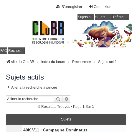
S’enregistrer
Connexion
Sujets sans réponse
Sujets actifs
Thème clair / foncé
CLuBB
FAQ
Rechercher
site du CLuBB
Index du forum
Rechercher
Sujets actifs
Sujets actifs
Aller à la recherche avancée
Rechercher
Recherche Avancée
5 Résultats Trouvés • Page
1
Sur
1
Sujets
40K V11 : Campagne Dominatus