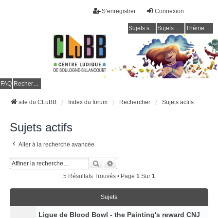
S’enregistrer
Connexion
Sujets sans réponse
Sujets actifs
Thème clair / foncé
CLuBB
FAQ
Rechercher
site du CLuBB
Index du forum
Rechercher
Sujets actifs
Sujets actifs
Aller à la recherche avancée
Rechercher
Recherche Avancée
5 Résultats Trouvés • Page
1
Sur
1
Sujets
Ligue de Blood Bowl - the Painting's reward CNJ