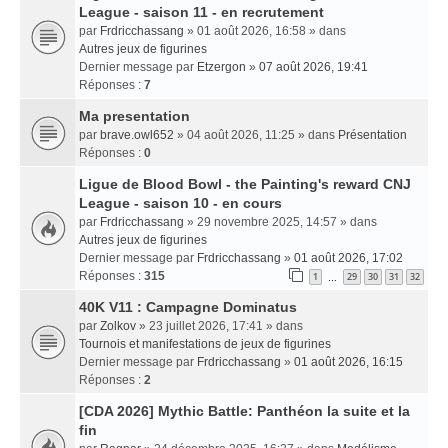
League - saison 11 - en recrutement
par
Frdricchassang
» 01 août 2026, 16:58 » dans
Autres jeux de figurines
Dernier message par
Etzergon
»
07 août 2026, 19:41
Réponses :
7
Ma presentation
par
brave.owl652
» 04 août 2026, 11:25 » dans
Présentation
Réponses :
0
Ligue de Blood Bowl - the Painting's reward CNJ
League - saison 10 - en cours
par
Frdricchassang
» 29 novembre 2025, 14:57 » dans
Autres jeux de figurines
Dernier message par
Frdricchassang
»
01 août 2026, 17:02
Réponses :
315
1
29
30
31
32
…
40K V11 : Campagne Dominatus
par
Zolkov
» 23 juillet 2026, 17:41 » dans
Tournois et manifestations de jeux de figurines
Dernier message par
Frdricchassang
»
01 août 2026, 16:15
Réponses :
2
[CDA 2026] Mythic Battle: Panthéon la suite et la
fin