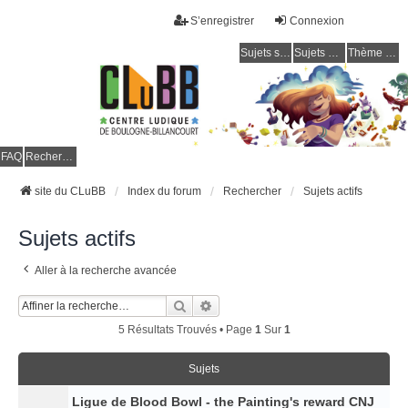
S’enregistrer
Connexion
Sujets sans réponse
Sujets actifs
Thème clair / foncé
CLuBB
FAQ
Rechercher
site du CLuBB
Index du forum
Rechercher
Sujets actifs
Sujets actifs
Aller à la recherche avancée
Rechercher
Recherche Avancée
5 Résultats Trouvés • Page
1
Sur
1
Sujets
Ligue de Blood Bowl - the Painting's reward CNJ