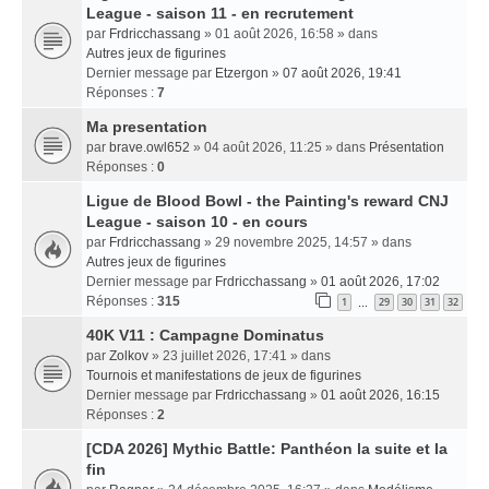
League - saison 11 - en recrutement
par
Frdricchassang
» 01 août 2026, 16:58 » dans
Autres jeux de figurines
Dernier message par
Etzergon
»
07 août 2026, 19:41
Réponses :
7
Ma presentation
par
brave.owl652
» 04 août 2026, 11:25 » dans
Présentation
Réponses :
0
Ligue de Blood Bowl - the Painting's reward CNJ
League - saison 10 - en cours
par
Frdricchassang
» 29 novembre 2025, 14:57 » dans
Autres jeux de figurines
Dernier message par
Frdricchassang
»
01 août 2026, 17:02
Réponses :
315
1
29
30
31
32
…
40K V11 : Campagne Dominatus
par
Zolkov
» 23 juillet 2026, 17:41 » dans
Tournois et manifestations de jeux de figurines
Dernier message par
Frdricchassang
»
01 août 2026, 16:15
Réponses :
2
[CDA 2026] Mythic Battle: Panthéon la suite et la
fin