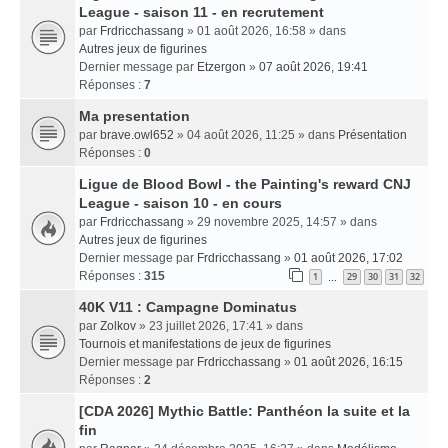
League - saison 11 - en recrutement
par
Frdricchassang
» 01 août 2026, 16:58 » dans
Autres jeux de figurines
Dernier message par
Etzergon
»
07 août 2026, 19:41
Réponses :
7
Ma presentation
par
brave.owl652
» 04 août 2026, 11:25 » dans
Présentation
Réponses :
0
Ligue de Blood Bowl - the Painting's reward CNJ
League - saison 10 - en cours
par
Frdricchassang
» 29 novembre 2025, 14:57 » dans
Autres jeux de figurines
Dernier message par
Frdricchassang
»
01 août 2026, 17:02
Réponses :
315
1
29
30
31
32
…
40K V11 : Campagne Dominatus
par
Zolkov
» 23 juillet 2026, 17:41 » dans
Tournois et manifestations de jeux de figurines
Dernier message par
Frdricchassang
»
01 août 2026, 16:15
Réponses :
2
[CDA 2026] Mythic Battle: Panthéon la suite et la
fin