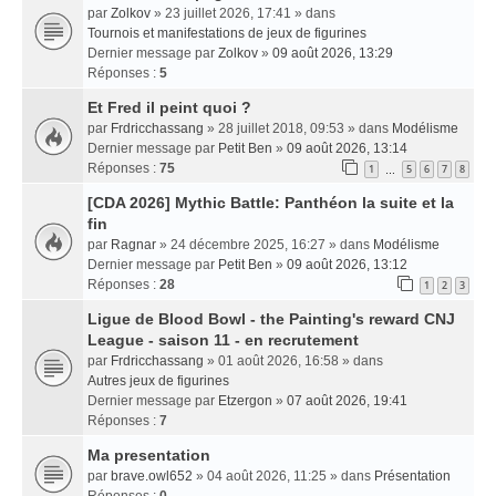
par
Zolkov
» 23 juillet 2026, 17:41 » dans
Tournois et manifestations de jeux de figurines
Dernier message par
Zolkov
»
09 août 2026, 13:29
Réponses :
5
Et Fred il peint quoi ?
par
Frdricchassang
» 28 juillet 2018, 09:53 » dans
Modélisme
Dernier message par
Petit Ben
»
09 août 2026, 13:14
Réponses :
75
1
5
6
7
8
…
[CDA 2026] Mythic Battle: Panthéon la suite et la
fin
par
Ragnar
» 24 décembre 2025, 16:27 » dans
Modélisme
Dernier message par
Petit Ben
»
09 août 2026, 13:12
Réponses :
28
1
2
3
Ligue de Blood Bowl - the Painting's reward CNJ
League - saison 11 - en recrutement
par
Frdricchassang
» 01 août 2026, 16:58 » dans
Autres jeux de figurines
Dernier message par
Etzergon
»
07 août 2026, 19:41
Réponses :
7
Ma presentation
par
brave.owl652
» 04 août 2026, 11:25 » dans
Présentation
Réponses :
0