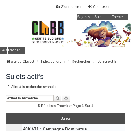
S’enregistrer
Connexion
Sujets sans réponse
Sujets actifs
Thème clair / foncé
CLuBB
FAQ
Rechercher
site du CLuBB
Index du forum
Rechercher
Sujets actifs
Sujets actifs
Aller à la recherche avancée
Rechercher
Recherche Avancée
5 Résultats Trouvés • Page
1
Sur
1
Sujets
40K V11 : Campagne Dominatus