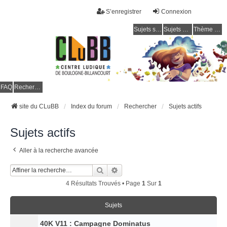
S’enregistrer
Connexion
Sujets sans réponse
Sujets actifs
Thème clair / foncé
CLuBB
FAQ
Rechercher
site du CLuBB
Index du forum
Rechercher
Sujets actifs
Sujets actifs
Aller à la recherche avancée
Rechercher
Recherche Avancée
4 Résultats Trouvés • Page
1
Sur
1
Sujets
40K V11 : Campagne Dominatus