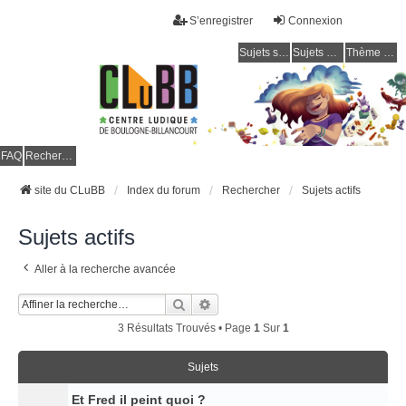
S’enregistrer
Connexion
Sujets sans réponse
Sujets actifs
Thème clair / foncé
CLuBB
FAQ
Rechercher
site du CLuBB
Index du forum
Rechercher
Sujets actifs
Sujets actifs
Aller à la recherche avancée
Rechercher
Recherche Avancée
3 Résultats Trouvés • Page
1
Sur
1
Sujets
Et Fred il peint quoi ?