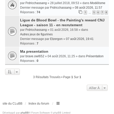
par
Frdricchassang
» 28 juillet 2018, 09:53 » dans
Modélisme
Dernier message par
Frdricchassang
»
08 août 2026, 11:57
Réponses :
74
1
5
6
7
8
…
Ligue de Blood Bowl - the Painting's reward CNJ
League - saison 11 - en recrutement
par
Frdricchassang
» 01 août 2026, 16:58 » dans
Autres jeux de figurines
Dernier message par
Etzergon
»
07 août 2026, 19:41
Réponses :
7
Ma presentation
par
brave.owl652
» 04 août 2026, 11:25 » dans
Présentation
Réponses :
0
3 Résultats Trouvés • Page
1
Sur
1
Aller À
site du CLuBB
Index du forum
Développé par
phpBB
® Forum Software © phpBB Limited