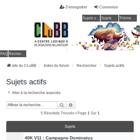
S’enregistrer
Connexion
Sujets sans réponse
Sujets actifs
Thème clair / foncé
CLuBB
FAQ
Rechercher
site du CLuBB
Index du forum
Rechercher
Sujets actifs
Sujets actifs
Aller à la recherche avancée
Rechercher
Recherche Avancée
5 Résultats Trouvés • Page
1
Sur
1
Sujets
40K V11 : Campagne Dominatus