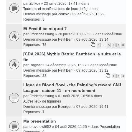
par
Zolkov
» 23 juillet 2026, 17:41 » dans
Tournois et manifestations de jeux de figurines
Dernier message par
Zolkov
»
09 août 2026, 13:29
Réponses :
5
Et Fred il peint quoi ?
par
Frdricchassang
» 28 juillet 2018, 09:53 » dans
Modélisme
Dernier message par
Petit Ben
»
09 août 2026, 13:14
Réponses :
75
1
5
6
7
8
…
[CDA 2026] Mythic Battle: Panthéon la suite et la
fin
par
Ragnar
» 24 décembre 2025, 16:27 » dans
Modélisme
Dernier message par
Petit Ben
»
09 août 2026, 13:12
Réponses :
28
1
2
3
Ligue de Blood Bowl - the Painting's reward CNJ
League - saison 11 - en recrutement
par
Frdricchassang
» 01 août 2026, 16:58 » dans
Autres jeux de figurines
Dernier message par
Etzergon
»
07 août 2026, 19:41
Réponses :
7
Ma presentation
par
brave.owl652
» 04 août 2026, 11:25 » dans
Présentation
Réponses :
0