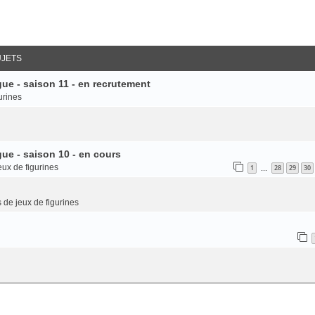
UJETS
ue - saison 11 - en recrutement
urines
ue - saison 10 - en cours
eux de figurines
1
28
29
30
…
 de jeux de figurines