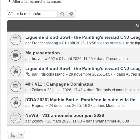
Aller à la recherche avancée
Rechercher
Recherche Avancée
S
Ligue de Blood Bowl - the Painting's reward CNJ Leag
par
Frdricchassang
»
01 août 2026, 16:58
» dans
Autres jeux de fig
Ma presentation
par
brave.owl652
»
04 août 2026, 11:25
» dans
Présentation
Ligue de Blood Bowl - the Painting's reward CNJ Leag
par
Frdricchassang
»
29 novembre 2025, 14:57
» dans
Autres j
40K V11 : Campagne Dominatus
par
Zolkov
»
23 juillet 2026, 17:41
» dans
Tournois et manifestations
[CDA 2026] Mythic Battle: Panthéon la suite et la fin
par
Ragnar
»
24 décembre 2025, 16:27
» dans
Modélisme
NEWS - V11 annoncée pour juin 2026
par
Zolkov
»
26 mars 2026, 11:00
» dans
Warhammer 40.000