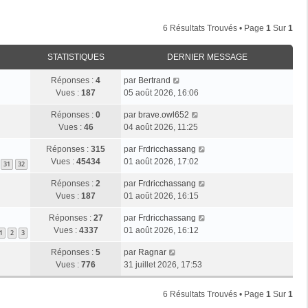
6 Résultats Trouvés • Page
1
Sur
1
STATISTIQUES
DERNIER MESSAGE
Réponses :
4
par
Bertrand
Vues :
187
05 août 2026, 16:06
Réponses :
0
par
brave.owl652
Vues :
46
04 août 2026, 11:25
Réponses :
315
par
Frdricchassang
Vues :
45434
01 août 2026, 17:02
31
32
Réponses :
2
par
Frdricchassang
Vues :
187
01 août 2026, 16:15
Réponses :
27
par
Frdricchassang
Vues :
4337
01 août 2026, 16:12
1
2
3
Réponses :
5
par
Ragnar
Vues :
776
31 juillet 2026, 17:53
6 Résultats Trouvés • Page
1
Sur
1