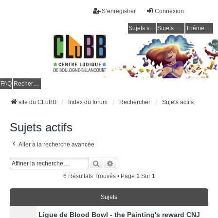
S’enregistrer
Connexion
Sujets sans réponse
Sujets actifs
Thème clair / foncé
CLuBB
FAQ
Rechercher
site du CLuBB
Index du forum
Rechercher
Sujets actifs
Sujets actifs
Aller à la recherche avancée
Rechercher
Recherche Avancée
6 Résultats Trouvés • Page
1
Sur
1
Sujets
Ligue de Blood Bowl - the Painting's reward CNJ