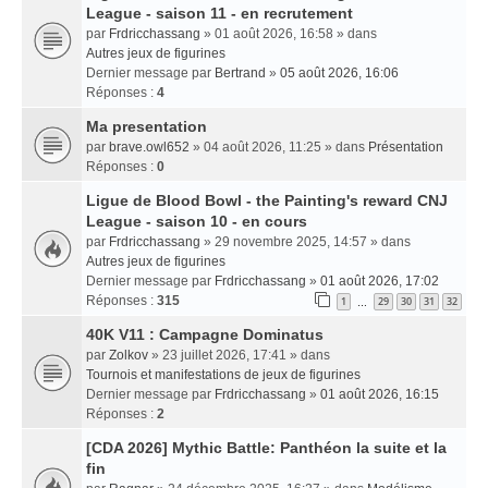
League - saison 11 - en recrutement
par
Frdricchassang
» 01 août 2026, 16:58 » dans
Autres jeux de figurines
Dernier message par
Bertrand
»
05 août 2026, 16:06
Réponses :
4
Ma presentation
par
brave.owl652
» 04 août 2026, 11:25 » dans
Présentation
Réponses :
0
Ligue de Blood Bowl - the Painting's reward CNJ
League - saison 10 - en cours
par
Frdricchassang
» 29 novembre 2025, 14:57 » dans
Autres jeux de figurines
Dernier message par
Frdricchassang
»
01 août 2026, 17:02
Réponses :
315
1
29
30
31
32
…
40K V11 : Campagne Dominatus
par
Zolkov
» 23 juillet 2026, 17:41 » dans
Tournois et manifestations de jeux de figurines
Dernier message par
Frdricchassang
»
01 août 2026, 16:15
Réponses :
2
[CDA 2026] Mythic Battle: Panthéon la suite et la
fin