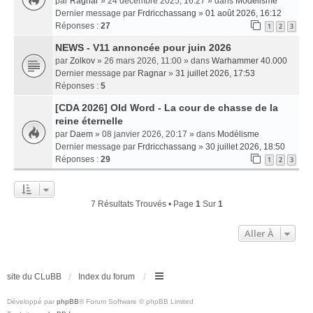
par
Ragnar
» 24 décembre 2025, 16:27 » dans
Modélisme
Dernier message par
Frdricchassang
»
01 août 2026, 16:12
Réponses :
27
1
2
3
NEWS - V11 annoncée pour juin 2026
par
Zolkov
» 26 mars 2026, 11:00 » dans
Warhammer 40.000
Dernier message par
Ragnar
»
31 juillet 2026, 17:53
Réponses :
5
[CDA 2026] Old Word - La cour de chasse de la
reine éternelle
par
Daem
» 08 janvier 2026, 20:17 » dans
Modélisme
Dernier message par
Frdricchassang
»
30 juillet 2026, 18:50
Réponses :
29
1
2
3
7 Résultats Trouvés • Page
1
Sur
1
Aller À
site du CLuBB
Index du forum
Développé par
phpBB
® Forum Software © phpBB Limited