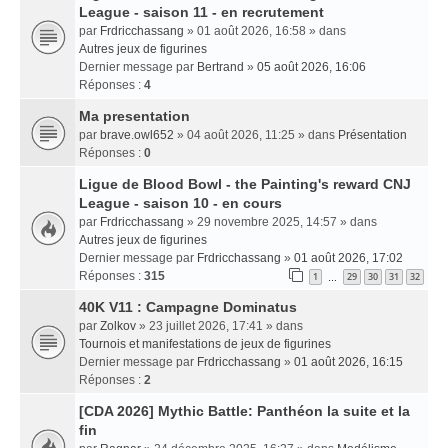
League - saison 11 - en recrutement
par
Frdricchassang
» 01 août 2026, 16:58 » dans
Autres jeux de figurines
Dernier message par
Bertrand
»
05 août 2026, 16:06
Réponses :
4
Ma presentation
par
brave.owl652
» 04 août 2026, 11:25 » dans
Présentation
Réponses :
0
Ligue de Blood Bowl - the Painting's reward CNJ
League - saison 10 - en cours
par
Frdricchassang
» 29 novembre 2025, 14:57 » dans
Autres jeux de figurines
Dernier message par
Frdricchassang
»
01 août 2026, 17:02
Réponses :
315
1
29
30
31
32
…
40K V11 : Campagne Dominatus
par
Zolkov
» 23 juillet 2026, 17:41 » dans
Tournois et manifestations de jeux de figurines
Dernier message par
Frdricchassang
»
01 août 2026, 16:15
Réponses :
2
[CDA 2026] Mythic Battle: Panthéon la suite et la
fin