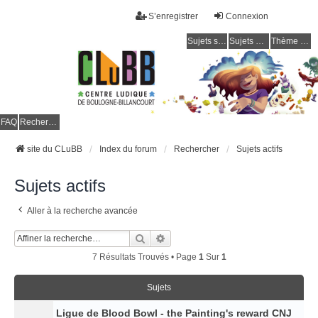
S’enregistrer
Connexion
Sujets sans réponse
Sujets actifs
Thème clair / foncé
CLuBB
FAQ
Rechercher
site du CLuBB
Index du forum
Rechercher
Sujets actifs
Sujets actifs
Aller à la recherche avancée
Rechercher
Recherche Avancée
7 Résultats Trouvés • Page
1
Sur
1
Sujets
Ligue de Blood Bowl - the Painting's reward CNJ