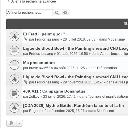
Aller à la recherche avancée
Rechercher
Recherche Avancée
S
Et Fred il peint quoi ?
par
Frdricchassang
»
28 juillet 2018, 09:53
» dans
Modélisme
Ligue de Blood Bowl - the Painting's reward CNJ Leag
par
Frdricchassang
»
01 août 2026, 16:58
» dans
Autres jeux de fig
Ma presentation
par
brave.owl652
»
04 août 2026, 11:25
» dans
Présentation
Ligue de Blood Bowl - the Painting's reward CNJ Leag
par
Frdricchassang
»
29 novembre 2025, 14:57
» dans
Autres j
40K V11 : Campagne Dominatus
par
Zolkov
»
23 juillet 2026, 17:41
» dans
Tournois et manifestations
[CDA 2026] Mythic Battle: Panthéon la suite et la fin
par
Ragnar
»
24 décembre 2025, 16:27
» dans
Modélisme