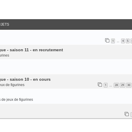
UJETS
1
4
5
…
ue - saison 11 - en recrutement
urines
ue - saison 10 - en cours
eux de figurines
1
28
29
30
…
 de jeux de figurines