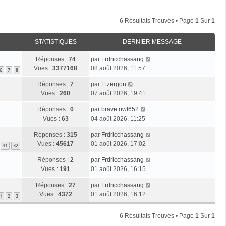
6 Résultats Trouvés • Page
1
Sur
1
STATISTIQUES
DERNIER MESSAGE
Réponses :
74
par
Frdricchassang
Vues :
3377168
08 août 2026, 11:57
6
7
8
Réponses :
7
par
Etzergon
Vues :
260
07 août 2026, 19:41
Réponses :
0
par
brave.owl652
Vues :
63
04 août 2026, 11:25
Réponses :
315
par
Frdricchassang
Vues :
45617
01 août 2026, 17:02
31
32
Réponses :
2
par
Frdricchassang
Vues :
191
01 août 2026, 16:15
Réponses :
27
par
Frdricchassang
Vues :
4372
01 août 2026, 16:12
1
2
3
6 Résultats Trouvés • Page
1
Sur
1