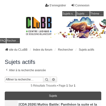
S’enregistrer
Connexion
Sujets sans réponse
Sujets actifs
Thème clair / foncé
CLuBB
FAQ
Rechercher
site du CLuBB
Index du forum
Rechercher
Sujets actifs
Sujets actifs
Aller à la recherche avancée
Rechercher
Recherche Avancée
5 Résultats Trouvés • Page
1
Sur
1
Sujets
[CDA 2026] Mythic Battle: Panthéon la suite et la