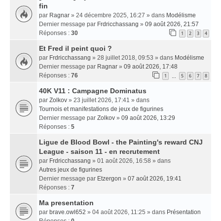
fin
par
Ragnar
» 24 décembre 2025, 16:27 » dans
Modélisme
Dernier message par
Frdricchassang
»
09 août 2026, 21:57
Réponses :
30
1
2
3
4
Et Fred il peint quoi ?
par
Frdricchassang
» 28 juillet 2018, 09:53 » dans
Modélisme
Dernier message par
Ragnar
»
09 août 2026, 17:48
Réponses :
76
1
5
6
7
8
…
40K V11 : Campagne Dominatus
par
Zolkov
» 23 juillet 2026, 17:41 » dans
Tournois et manifestations de jeux de figurines
Dernier message par
Zolkov
»
09 août 2026, 13:29
Réponses :
5
Ligue de Blood Bowl - the Painting's reward CNJ
League - saison 11 - en recrutement
par
Frdricchassang
» 01 août 2026, 16:58 » dans
Autres jeux de figurines
Dernier message par
Etzergon
»
07 août 2026, 19:41
Réponses :
7
Ma presentation
par
brave.owl652
» 04 août 2026, 11:25 » dans
Présentation
Réponses :
0