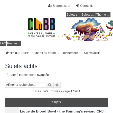
S’enregistrer
Connexion
Sujets sans réponse
Sujets actifs
Thème clair / foncé
CLuBB
FAQ
Rechercher
site du CLuBB
Index du forum
Rechercher
Sujets actifs
Sujets actifs
Aller à la recherche avancée
Rechercher
Recherche Avancée
6 Résultats Trouvés • Page
1
Sur
1
Sujets
Ligue de Blood Bowl - the Painting's reward CNJ