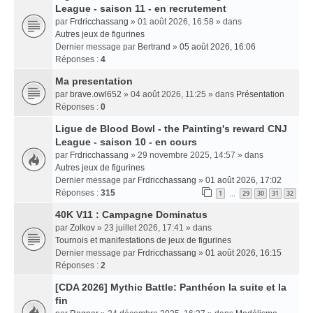
League - saison 11 - en recrutement
par
Frdricchassang
» 01 août 2026, 16:58 » dans
Autres jeux de figurines
Dernier message par
Bertrand
»
05 août 2026, 16:06
Réponses :
4
Ma presentation
par
brave.owl652
» 04 août 2026, 11:25 » dans
Présentation
Réponses :
0
Ligue de Blood Bowl - the Painting's reward CNJ
League - saison 10 - en cours
par
Frdricchassang
» 29 novembre 2025, 14:57 » dans
Autres jeux de figurines
Dernier message par
Frdricchassang
»
01 août 2026, 17:02
Réponses :
315
1
29
30
31
32
…
40K V11 : Campagne Dominatus
par
Zolkov
» 23 juillet 2026, 17:41 » dans
Tournois et manifestations de jeux de figurines
Dernier message par
Frdricchassang
»
01 août 2026, 16:15
Réponses :
2
[CDA 2026] Mythic Battle: Panthéon la suite et la
fin