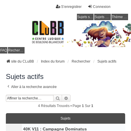
S’enregistrer
Connexion
Sujets sans réponse
Sujets actifs
Thème clair / foncé
CLuBB
FAQ
Rechercher
site du CLuBB
Index du forum
Rechercher
Sujets actifs
Sujets actifs
Aller à la recherche avancée
Rechercher
Recherche Avancée
4 Résultats Trouvés • Page
1
Sur
1
Sujets
40K V11 : Campagne Dominatus