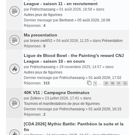
League - saison 11 - en recrutement
par
Frdricchassang
» 01 août 2026, 16:58 » dans
Autres jeux de figurines
Dernier message par
Bertrand
»
05 août 2026, 16:06
Réponses :
4
Ma presentation
par
brave.owl652
» 04 août 2026, 11:25 » dans
Présentation
Réponses :
0
Ligue de Blood Bowl - the Painting's reward CNJ
League - saison 10 - en cours
par
Frdricchassang
» 29 novembre 2025, 14:57 » dans
Autres jeux de figurines
Dernier message par
Frdricchassang
»
01 août 2026, 17:02
Réponses :
315
1
29
30
31
32
…
40K V11 : Campagne Dominatus
par
Zolkov
» 23 juillet 2026, 17:41 » dans
Tournois et manifestations de jeux de figurines
Dernier message par
Frdricchassang
»
01 août 2026, 16:15
Réponses :
2
[CDA 2026] Mythic Battle: Panthéon la suite et la
fin