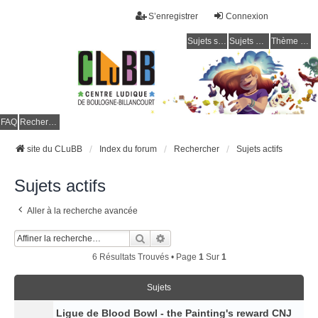
S’enregistrer
Connexion
Sujets sans réponse
Sujets actifs
Thème clair / foncé
CLuBB
FAQ
Rechercher
site du CLuBB
Index du forum
Rechercher
Sujets actifs
Sujets actifs
Aller à la recherche avancée
Rechercher
Recherche Avancée
6 Résultats Trouvés • Page
1
Sur
1
Sujets
Ligue de Blood Bowl - the Painting's reward CNJ