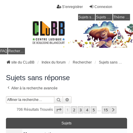
S’enregistrer
Connexion
Sujets sans réponse
Sujets actifs
Thème clair / foncé
CLuBB
FAQ
Rechercher
site du CLuBB
Index du forum
Rechercher
Sujets sans réponse
Sujets sans réponse
Aller à la recherche avancée
Rechercher
Recherche Avancée
Page
1
Sur
15
1
2
3
4
5
15
Suivant
706 Résultats Trouvés
…
Sujets