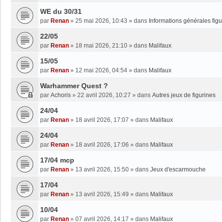
WE du 30/31
par
Renan
»
25 mai 2026, 10:43
» dans
Informations générales figu
22/05
par
Renan
»
18 mai 2026, 21:10
» dans
Malifaux
15/05
par
Renan
»
12 mai 2026, 04:54
» dans
Malifaux
Warhammer Quest ?
par
Achoris
»
22 avril 2026, 10:27
» dans
Autres jeux de figurines
24/04
par
Renan
»
18 avril 2026, 17:07
» dans
Malifaux
24/04
par
Renan
»
18 avril 2026, 17:06
» dans
Malifaux
17/04 mcp
par
Renan
»
13 avril 2026, 15:50
» dans
Jeux d'escarmouche
17/04
par
Renan
»
13 avril 2026, 15:49
» dans
Malifaux
10/04
par
Renan
»
07 avril 2026, 14:17
» dans
Malifaux