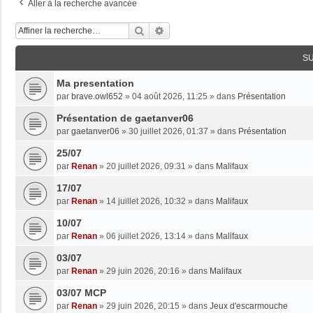
Aller à la recherche avancée
Rechercher
Recherche Avancée
S
Ma presentation
par
brave.owl652
»
04 août 2026, 11:25
» dans
Présentation
Présentation de gaetanver06
par
gaetanver06
»
30 juillet 2026, 01:37
» dans
Présentation
25/07
par
Renan
»
20 juillet 2026, 09:31
» dans
Malifaux
17/07
par
Renan
»
14 juillet 2026, 10:32
» dans
Malifaux
10/07
par
Renan
»
06 juillet 2026, 13:14
» dans
Malifaux
03/07
par
Renan
»
29 juin 2026, 20:16
» dans
Malifaux
03/07 MCP
par
Renan
»
29 juin 2026, 20:15
» dans
Jeux d'escarmouche