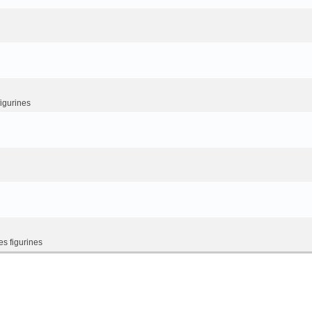
figurines
es figurines