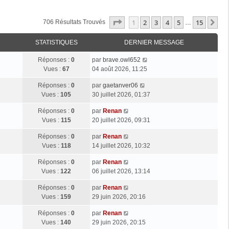
Page
1
Sur
15
1
2
3
4
5
15
Su
706 Résultats Trouvés
…
STATISTIQUES
DERNIER MESSAGE
Réponses :
0
par
brave.owl652
Vues :
67
04 août 2026, 11:25
Réponses :
0
par
gaetanver06
Vues :
105
30 juillet 2026, 01:37
Réponses :
0
par
Renan
Vues :
115
20 juillet 2026, 09:31
Réponses :
0
par
Renan
Vues :
118
14 juillet 2026, 10:32
Réponses :
0
par
Renan
Vues :
122
06 juillet 2026, 13:14
Réponses :
0
par
Renan
Vues :
159
29 juin 2026, 20:16
Réponses :
0
par
Renan
Vues :
140
29 juin 2026, 20:15