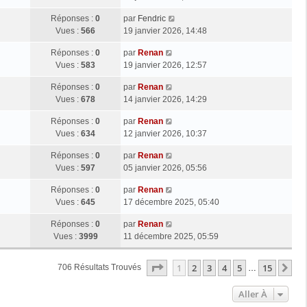
Réponses :
0
par
Fendric
Vues :
566
19 janvier 2026, 14:48
Réponses :
0
par
Renan
Vues :
583
19 janvier 2026, 12:57
Réponses :
0
par
Renan
Vues :
678
14 janvier 2026, 14:29
Réponses :
0
par
Renan
Vues :
634
12 janvier 2026, 10:37
Réponses :
0
par
Renan
Vues :
597
05 janvier 2026, 05:56
Réponses :
0
par
Renan
Vues :
645
17 décembre 2025, 05:40
Réponses :
0
par
Renan
Vues :
3999
11 décembre 2025, 05:59
Page
1
Sur
15
1
2
3
4
5
15
Su
706 Résultats Trouvés
…
Aller À