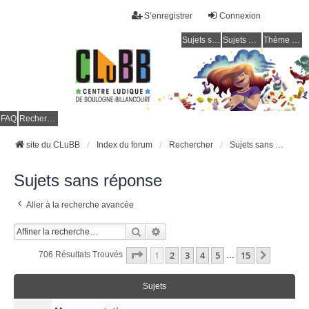
S’enregistrer
Connexion
Sujets sans réponse
Sujets actifs
Thème clair / foncé
CLuBB
FAQ
Rechercher
site du CLuBB
Index du forum
Rechercher
Sujets sans réponse
Sujets sans réponse
Aller à la recherche avancée
Rechercher
Recherche Avancée
Page
1
Sur
15
1
2
3
4
5
15
Suivant
706 Résultats Trouvés
…
Sujets