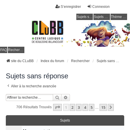
S’enregistrer
Connexion
Sujets sans réponse
Sujets actifs
Thème clair / foncé
CLuBB
FAQ
Rechercher
site du CLuBB
Index du forum
Rechercher
Sujets sans réponse
Sujets sans réponse
Aller à la recherche avancée
Rechercher
Recherche Avancée
Page
1
Sur
15
1
2
3
4
5
15
Suivant
706 Résultats Trouvés
…
Sujets