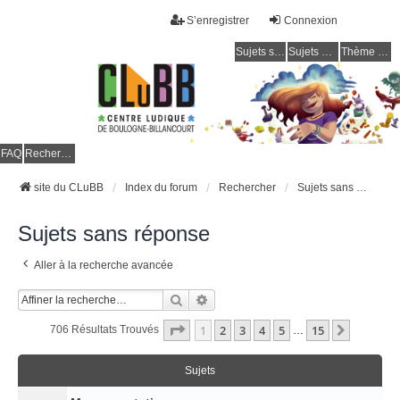
S’enregistrer
Connexion
Sujets sans réponse
Sujets actifs
Thème clair / foncé
CLuBB
FAQ
Rechercher
site du CLuBB
Index du forum
Rechercher
Sujets sans réponse
Sujets sans réponse
Aller à la recherche avancée
Rechercher
Recherche Avancée
Page
1
Sur
15
1
2
3
4
5
15
Suivant
706 Résultats Trouvés
…
Sujets