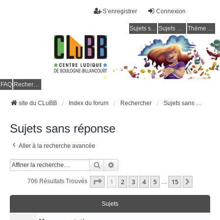
S’enregistrer
Connexion
Sujets sans réponse
Sujets actifs
Thème clair / foncé
CLuBB
FAQ
Rechercher
site du CLuBB
Index du forum
Rechercher
Sujets sans réponse
Sujets sans réponse
Aller à la recherche avancée
Rechercher
Recherche Avancée
Page
1
Sur
15
1
2
3
4
5
15
Suivant
706 Résultats Trouvés
…
Sujets