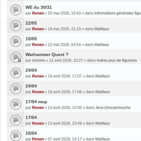
WE du 30/31
par
Renan
»
25 mai 2026, 10:43
» dans
Informations générales figu
22/05
par
Renan
»
18 mai 2026, 21:10
» dans
Malifaux
15/05
par
Renan
»
12 mai 2026, 04:54
» dans
Malifaux
Warhammer Quest ?
par
Achoris
»
22 avril 2026, 10:27
» dans
Autres jeux de figurines
24/04
par
Renan
»
18 avril 2026, 17:07
» dans
Malifaux
24/04
par
Renan
»
18 avril 2026, 17:06
» dans
Malifaux
17/04 mcp
par
Renan
»
13 avril 2026, 15:50
» dans
Jeux d'escarmouche
17/04
par
Renan
»
13 avril 2026, 15:49
» dans
Malifaux
10/04
par
Renan
»
07 avril 2026, 14:17
» dans
Malifaux