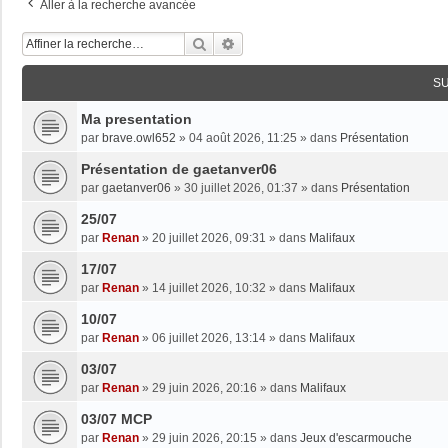
Aller à la recherche avancée
Rechercher
Recherche Avancée
S
Ma presentation
par
brave.owl652
»
04 août 2026, 11:25
» dans
Présentation
Présentation de gaetanver06
par
gaetanver06
»
30 juillet 2026, 01:37
» dans
Présentation
25/07
par
Renan
»
20 juillet 2026, 09:31
» dans
Malifaux
17/07
par
Renan
»
14 juillet 2026, 10:32
» dans
Malifaux
10/07
par
Renan
»
06 juillet 2026, 13:14
» dans
Malifaux
03/07
par
Renan
»
29 juin 2026, 20:16
» dans
Malifaux
03/07 MCP
par
Renan
»
29 juin 2026, 20:15
» dans
Jeux d'escarmouche