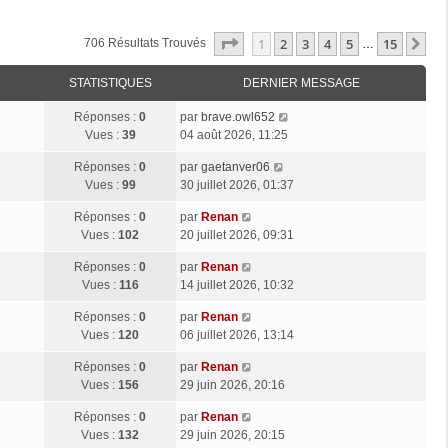
Page
1
Sur
15
1
2
3
4
5
15
Su
706 Résultats Trouvés
…
STATISTIQUES
DERNIER MESSAGE
Réponses :
0
par
brave.owl652
Vues :
39
04 août 2026, 11:25
Réponses :
0
par
gaetanver06
Vues :
99
30 juillet 2026, 01:37
Réponses :
0
par
Renan
Vues :
102
20 juillet 2026, 09:31
Réponses :
0
par
Renan
Vues :
116
14 juillet 2026, 10:32
Réponses :
0
par
Renan
Vues :
120
06 juillet 2026, 13:14
Réponses :
0
par
Renan
Vues :
156
29 juin 2026, 20:16
Réponses :
0
par
Renan
Vues :
132
29 juin 2026, 20:15