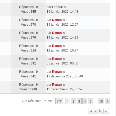
Réponses :
0
par
Fendric
Vues :
555
19 janvier 2026, 14:48
Réponses :
0
par
Renan
Vues :
578
19 janvier 2026, 12:57
Réponses :
0
par
Renan
Vues :
670
14 janvier 2026, 14:29
Réponses :
0
par
Renan
Vues :
614
12 janvier 2026, 10:37
Réponses :
0
par
Renan
Vues :
591
05 janvier 2026, 05:56
Réponses :
0
par
Renan
Vues :
641
17 décembre 2025, 05:40
Réponses :
0
par
Renan
Vues :
3990
11 décembre 2025, 05:59
Page
1
Sur
15
1
2
3
4
5
15
Su
706 Résultats Trouvés
…
Aller À