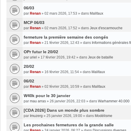
06/03
par
Renan
»
02 mars 2026, 17:53
» dans
Malifaux
MCP 06/03
par
Renan
»
02 mars 2026, 17:52
» dans
Jeux d'escarmouche
fermeture la première semaine des congés
par
Renan
»
21 février 2026, 12:43
» dans
Informations générales f
OPr futur le 20/02
par
uriel
»
17 février 2026, 19:42
» dans
Jeux de bataille
20/02
par
Renan
»
16 février 2026, 11:54
» dans
Malifaux
06/02
par
Renan
»
02 février 2026, 10:59
» dans
Malifaux
W40k pour le 30 janvier
par
mau arras
»
26 janvier 2026, 22:03
» dans
Warhammer 40.000
[CDA 2026] Dans un monde plus sombre
par
Imuzerg
»
25 janvier 2026, 19:00
» dans
Modélisme
Les prochaines fermetures de la grande salle
par
Renan
»
24 janvier 2026, 06:27
» dans
Discussions diverses