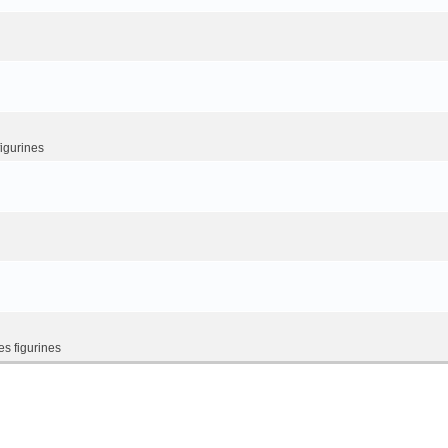
figurines
es figurines