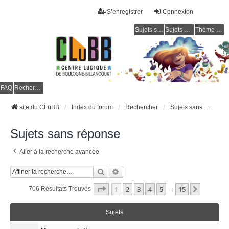
S’enregistrer
Connexion
Sujets sans réponse
Sujets actifs
Thème clair / foncé
CLuBB
FAQ
Rechercher
site du CLuBB
Index du forum
Rechercher
Sujets sans réponse
Sujets sans réponse
Aller à la recherche avancée
Rechercher
Recherche Avancée
Page
1
Sur
15
1
2
3
4
5
15
Suivant
706 Résultats Trouvés
…
Sujets