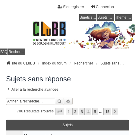
S’enregistrer
Connexion
Sujets sans réponse
Sujets actifs
Thème clair / foncé
CLuBB
FAQ
Rechercher
site du CLuBB
Index du forum
Rechercher
Sujets sans réponse
Sujets sans réponse
Aller à la recherche avancée
Rechercher
Recherche Avancée
Page
1
Sur
15
1
2
3
4
5
15
Suivant
706 Résultats Trouvés
…
Sujets