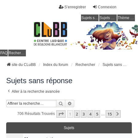
S’enregistrer
Connexion
Sujets sans réponse
Sujets actifs
Thème clair / foncé
CLuBB
FAQ
Rechercher
site du CLuBB
Index du forum
Rechercher
Sujets sans réponse
Sujets sans réponse
Aller à la recherche avancée
Rechercher
Recherche Avancée
Page
1
Sur
15
1
2
3
4
5
15
Suivant
706 Résultats Trouvés
…
Sujets