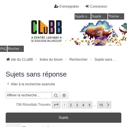
S’enregistrer
Connexion
Sujets sans réponse
Sujets actifs
Thème clair / foncé
CLuBB
FAQ
Rechercher
site du CLuBB
Index du forum
Rechercher
Sujets sans réponse
Sujets sans réponse
Aller à la recherche avancée
Rechercher
Recherche Avancée
Page
1
Sur
15
1
2
3
4
5
15
Suivant
706 Résultats Trouvés
…
Sujets