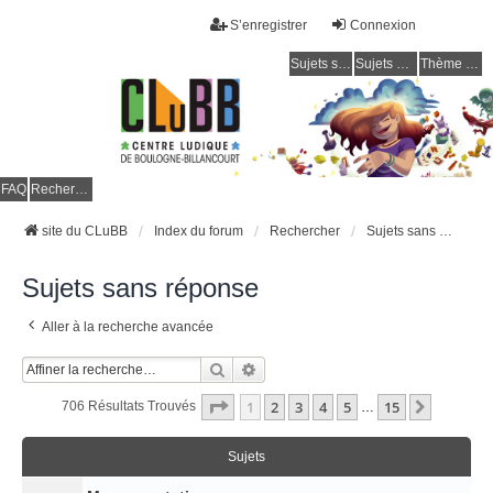
S’enregistrer
Connexion
Sujets sans réponse
Sujets actifs
Thème clair / foncé
CLuBB
FAQ
Rechercher
site du CLuBB
Index du forum
Rechercher
Sujets sans réponse
Sujets sans réponse
Aller à la recherche avancée
Rechercher
Recherche Avancée
Page
1
Sur
15
1
2
3
4
5
15
Suivant
706 Résultats Trouvés
…
Sujets